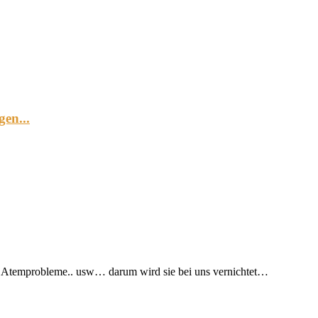
en...
st… Atemprobleme.. usw… darum wird sie bei uns vernichtet…