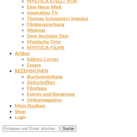
MYSTICA STELLT VOR
Eine Neue Welt
Inspiration TV
Thomas Schmelzers Impulse
Filmbesprechung
Webinar
Dein Sechster Sinn
Mystische Orte
MYSTICA-FILME
Artikel
Editors Corner
Essays
REZENSIONEN
Buchvorstellung
Zeitschriften
Filmtipps
Events und Kongresse
Onlinemagazine
Mein Studium
Shop
Login
Suche