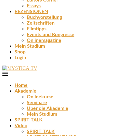
Editors Corner
Essays
REZENSIONEN
Buchvorstellung
Zeitschriften
Filmtipps
Events und Kongresse
Onlinemagazine
Mein Studium
Shop
Login
Home
Akademie
Onlinekurse
Seminare
Über die Akademie
Mein Studium
SPIRIT TALK
Video
SPIRIT TALK