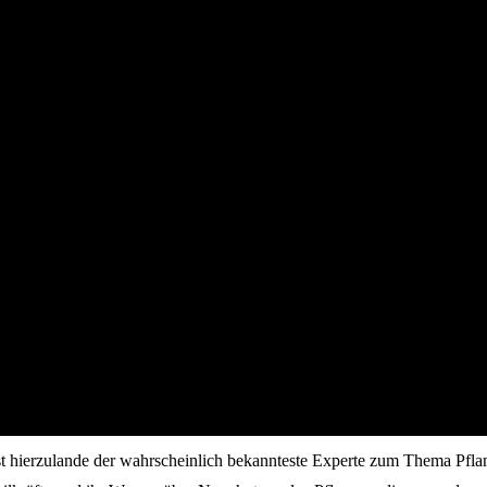
st hierzulande der wahrscheinlich bekannteste Experte zum Thema Pfla